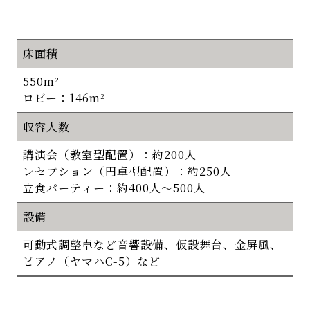
床面積
550m
2
ロビー：146m
2
収容人数
講演会（教室型配置）：約200人
レセプション（円卓型配置）：約250人
立食パーティー：約400人～500人
設備
可動式調整卓など音響設備、仮設舞台、金屏風、
ピアノ（ヤマハC-5）など